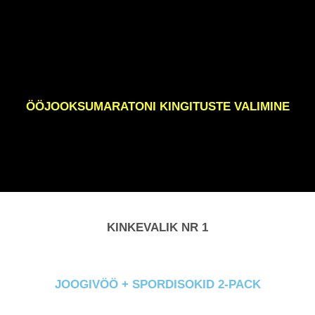
ÖÖJOOKSUMARATONI KINGITUSTE VALIMINE
KINKEVALIK NR 1
JOOGIVÖÖ + SPORDISOKID 2-PACK