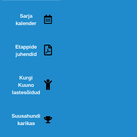
Sarja
kalender
Etappide
juhendid
Kurgi
Kuuno
lastesõidud
Suusahundi
karikas