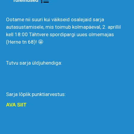
Tulemused
Ootame nii suuri kui väikseid osalejaid sarja
autasustamisele, mis toimub kolmapäeval, 2. aprillil
kell 18:00 Tähtvere spordipargi uues olmemajas
(Herne tn 68)! 🤩
Tutvu sarja üldjuhendiga:
Sarja lõplik punktiarvestus:
AVA SIIT