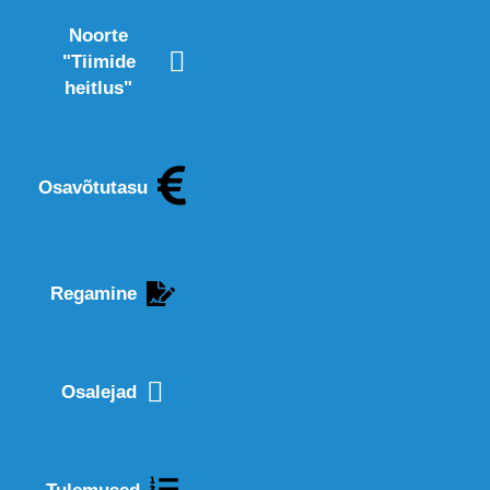
Noorte
"Tiimide
heitlus"
Osavõtutasu
Regamine
Osalejad