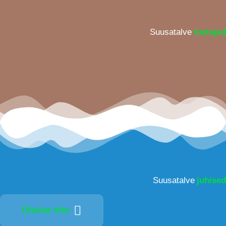
Suusatalve
toetajad
Suusatalve
juhised
Oluline info