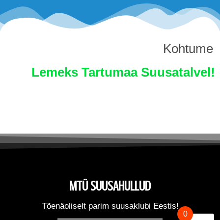
Kohtume
Lemeks Tartumaa Suusatalvel!
MTÜ SUUSAHULLUD
Tõenäoliselt parim suusaklubi Eestis!
0